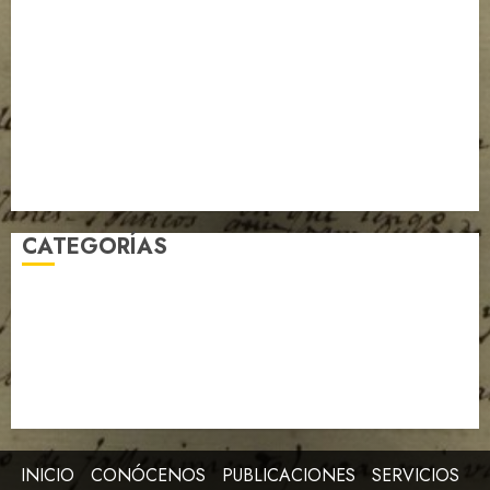
sismo y marca hito científico ante la Unesco
Apure conmemora 209 años de la gesta heroica de
Mucuritas en perfecta unión cívico-militar
AGN impulsa Sistema Nacional de Archivos con visita
estratégica al Archivo Histórico de Guayana
TSJ Rinde Homenaje a Custodios de la Memoria
Constitucional en la Galería Expo Constituyente
AGN Celebra Culminación de Curso de Paleografía
CATEGORÍAS
Archivo de la Revolución
Artículo
Efemérides
Expedientes AGN
Imagen de la Semana
Libro de la Semana
Notables
Noticias
INICIO
CONÓCENOS
PUBLICACIONES
SERVICIOS