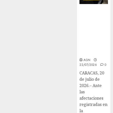
Venezuela
blinda su
patrimonio
documental
post-sismo y
marca hito
científico
ante la
Unesco
AGN
22/07/2026
0
CARACAS, 20
de julio de
2026.– Ante
las
afectaciones
registradas en
la