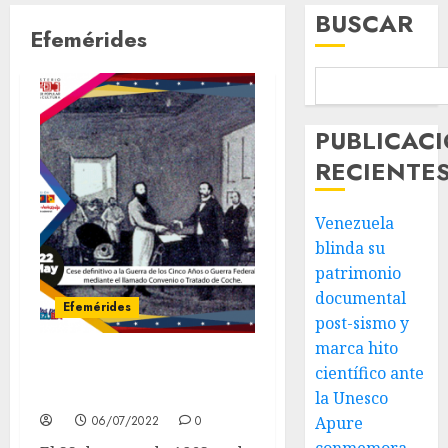
BUSCAR
Efemérides
PUBLICAC
RECIENTE
Venezuela
blinda su
patrimonio
documental
Efemérides
post-sismo y
marca hito
científico ante
Fin de la Guerra Federal
(22/05/1863)
la Unesco
06/07/2022
0
Apure