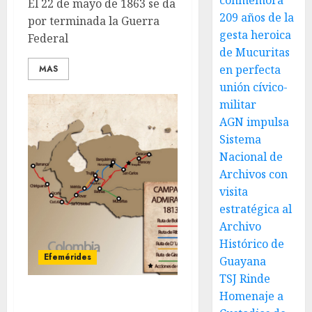
conmemora
El 22 de mayo de 1863 se da
209 años de la
por terminada la Guerra
gesta heroica
Federal
de Mucuritas
en perfecta
MAS
unión cívico-
militar
AGN impulsa
Sistema
Nacional de
Archivos con
visita
estratégica al
Archivo
Histórico de
Efemérides
Guayana
TSJ Rinde
Homenaje a
Inicio de la Campaña