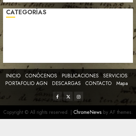
CATEGORÍAS
Archivo de la Revolución
Artículo
Efemérides
Expedientes AGN
Imagen de la Semana
Libro de la Semana
Notables
Noticias
INICIO
CONÓCENOS
PUBLICACIONES
SERVICIOS
PORTAFOLIO AGN
DESCARGAS
CONTACTO
Mapa
Copyright © All rights reserved.
|
ChromeNews
by AF themes.