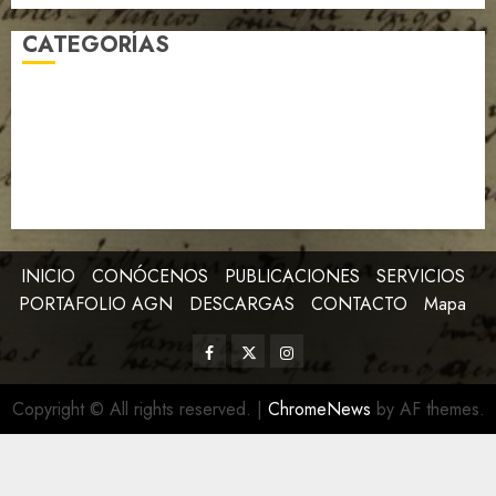
CATEGORÍAS
Archivo de la Revolución
Artículo
Efemérides
Expedientes AGN
Imagen de la Semana
Libro de la Semana
Notables
Noticias
INICIO
CONÓCENOS
PUBLICACIONES
SERVICIOS
PORTAFOLIO AGN
DESCARGAS
CONTACTO
Mapa
Copyright © All rights reserved.
|
ChromeNews
by AF themes.