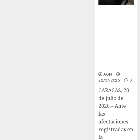
Venezuela
blinda su
patrimonio
documental
post-sismo y
marca hito
científico
ante la
Unesco
AGN
22/07/2026
0
CARACAS, 20
de julio de
2026.– Ante
las
afectaciones
registradas en
la