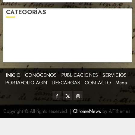
CATEGORÍAS
Archivo de la Revolución
Artículo
Efemérides
Expedientes AGN
Imagen de la Semana
Libro de la Semana
Notables
Noticias
INICIO
CONÓCENOS
PUBLICACIONES
SERVICIOS
PORTAFOLIO AGN
DESCARGAS
CONTACTO
Mapa
Copyright © All rights reserved.
|
ChromeNews
by AF themes.