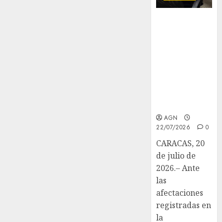
Venezuela
blinda su
patrimonio
documental
post-sismo y
marca hito
científico
ante la
Unesco
AGN
22/07/2026
0
CARACAS, 20
de julio de
2026.– Ante
las
afectaciones
registradas en
la