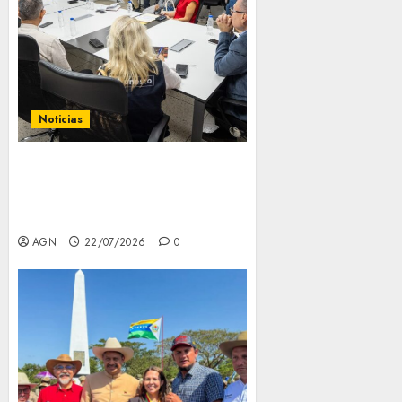
Noticias
Venezuela blinda su
patrimonio documental post-
sismo y marca hito científico
ante la Unesco
AGN
22/07/2026
0