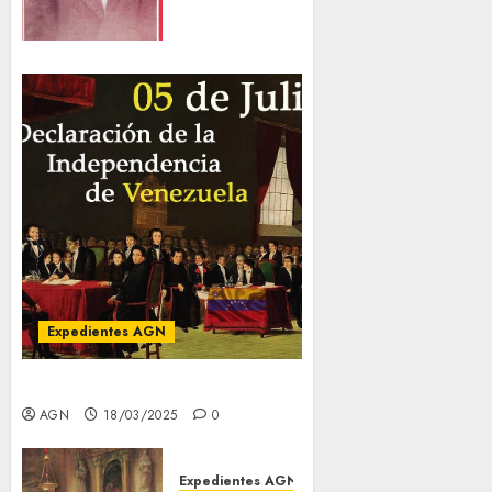
Tamayo, un
canto por la
Libertad»,
Barquisimeto,
2008
06/07/2022
0
Expedientes AGN
5 de Julio
AGN
18/03/2025
0
Expedientes AGN