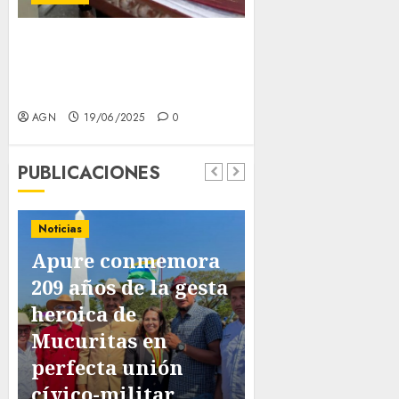
TSJ Rinde Homenaje a
Custodios de la Memoria
Constitucional en la Galería
Expo Constituyente
AGN
19/06/2025
0
PUBLICACIONES
Noticias
AGN impulsa
Noticias
Apure conmemora
Sistema Naci
209 años de la gesta
de Archivos 
heroica de
visita estraté
Mucuritas en
al Archivo
perfecta unión
Histórico de
cívico-militar
Guayana