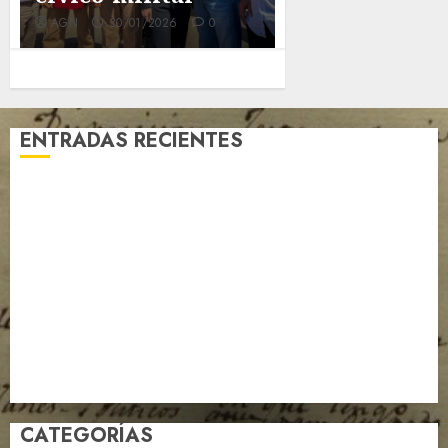
AGN
30/01/2026
0
AGN
15/08/2025
ENTRADAS RECIENTES
Venezuela blinda su patrimonio documental post-
sismo y marca hito científico ante la Unesco
Apure conmemora 209 años de la gesta heroica de
Mucuritas en perfecta unión cívico-militar
AGN impulsa Sistema Nacional de Archivos con visita
estratégica al Archivo Histórico de Guayana
TSJ Rinde Homenaje a Custodios de la Memoria
Constitucional en la Galería Expo Constituyente
AGN Celebra Culminación de Curso de Paleografía
CATEGORÍAS