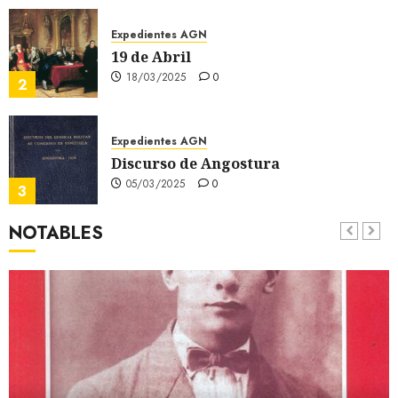
Expedientes AGN
19 de Abril
18/03/2025
0
2
Expedientes AGN
Discurso de Angostura
05/03/2025
0
3
NOTABLES
Expedientes AGN
Bolívar en Perú
02/03/2025
0
4
Expedientes AGN
Plaza Bolívar
17/02/2025
0