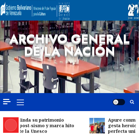
ARCHIVO GENERAL
DE LA NACIÓN
ela blinda su patrimonio
Apure conmemora
ntal post-sismo y marca hito
gesta heroica de
ico ante la Unesco
perfecta unión cí