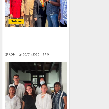
Noticias
Apure conmemora 209 años de
la gesta heroica de Mucuritas
en perfecta unión cívico-
militar
AGN
30/01/2026
0