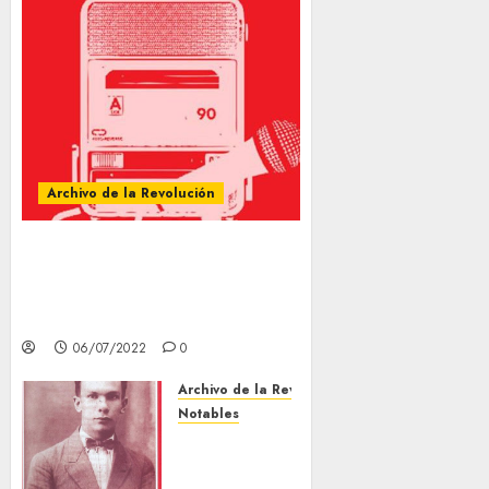
Archivo de la Revolución
El Pueblo cuenta su historia.
Caracas: Colección Difusión,
Fundación Centro Nacional de
Historia, 2012, p. 79
06/07/2022
0
Archivo de la Revolución
Notables
CRUZ, Yeo.
«Pío